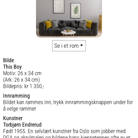
Se i et rom
Bilde
This Boy
Motiv: 26 x 34 cm
(Ark: 26 x 34 cm)
Bildepris: kr 1 350,-
Innramming
Bildet kan rammes inn, trykk innrammingsknappen under for
å velge rammer
Kunstner
Torbjørn Endrerud
Født 1955. En selvlært kunstner fra Oslo som jobber med
DGA og akrylmaleri og bildene hans kjennetegnes ofte av et