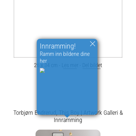
Innramming!
Ramm inn bildene dine
her
26 x 34 cm -
Les mer
-
Del bildet
Torbjørn Endrerud, This Boy | Artwork Galleri &
Innramming