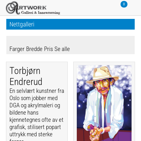
Nettgalleri
Farger
Bredde
Pris
Se alle
Torbjørn
Endrerud
En selvlært kunstner fra
Oslo som jobber med
DGA og akrylmaleri og
bildene hans
kjennetegnes ofte av et
grafisk, stilisert popart
uttrykk med sterke