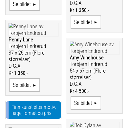
D.G.A
Se bildet
Kr 1 350,-
Se bildet
Penny Lane
Torbjørn Endrerud
37 x 26 cm (Flere
Amy Winehouse
størrelser)
Torbjørn Endrerud
D.G.A
54 x 67 cm (Flere
Kr 1 350,-
størrelser)
D.G.A
Se bildet
Kr 4 500,-
Se bildet
Finn kunst etter motiv,
farge, format og pris