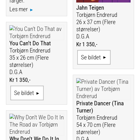
farger.
Jahn Teigen
Les mer
Torbjørn Endrerud
26 x 37 cm (Flere
størrelser)
D.G.A
You Can’t Do That
Kr 1 350,-
Torbjørn Endrerud
Se bildet
35 x 26 cm (Flere
størrelser)
D.G.A
Kr 1 350,-
Se bildet
Private Dancer (Tina
Turner)
Torbjørn Endrerud
54 x 70 cm (Flere
størrelser)
Why Don’t We Do It In
D.G.A