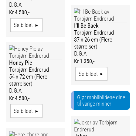
D.G.A
Kr 4 500,-
Se bildet
I’ll Be Back
Torbjørn Endrerud
37 x 26 cm (Flere
størrelser)
D.G.A
Kr 1 350,-
Honey Pie
Torbjørn Endrerud
Se bildet
54 x 72 cm (Flere
størrelser)
D.G.A
Gjør mobilbildene dine
Kr 4 500,-
til varige minner
Se bildet