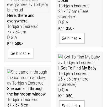
Joker
Torbjørn Endrerud
26 x 37 cm (Flere
Here, there and
størrelser)
everywhere
D.G.A
Torbjørn Endrerud
Kr 1 350,-
77 x 54 cm
D.G.A
Se bildet
Kr 4 500,-
Se bildet
I Got To Find My Baby
Torbjørn Endrerud
26 x 35 cm (Flere
størrelser)
She came in through
D.G.A
the bathroom window
Kr 1 350,-
Torbjørn Endrerud
57 x 57.5 cm
Se bildet