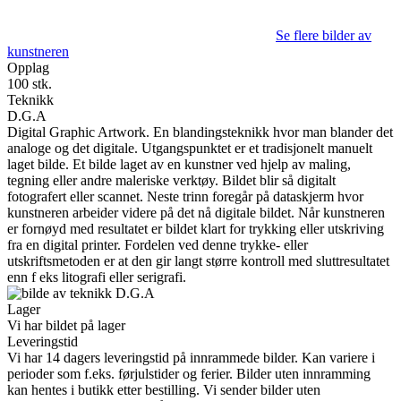
Se flere bilder av
kunstneren
Opplag
100 stk.
Teknikk
D.G.A
Digital Graphic Artwork. En blandingsteknikk hvor man blander det
analoge og det digitale. Utgangspunktet er et tradisjonelt manuelt
laget bilde. Et bilde laget av en kunstner ved hjelp av maling,
tegning eller andre maleriske verktøy. Bildet blir så digitalt
fotografert eller scannet. Neste trinn foregår på dataskjerm hvor
kunstneren arbeider videre på det nå digitale bildet. Når kunstneren
er fornøyd med resultatet er bildet klart for trykking eller utskriving
fra en digital printer. Fordelen ved denne trykke- eller
utskriftsmetoden er at den gir langt større kontroll med sluttresultatet
enn f eks litografi eller serigrafi.
Lager
Vi har bildet på lager
Leveringstid
Vi har 14 dagers leveringstid på innrammede bilder. Kan variere i
perioder som f.eks. førjulstider og ferier. Bilder uten innramming
kan hentes i butikk etter bestilling. Vi sender bilder uten