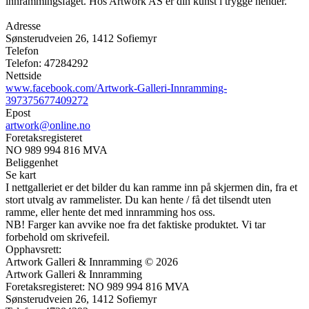
innrammingsfaget. Hos Artwork AS er din kunst i trygge hender.
Adresse
Sønsterudveien 26, 1412 Sofiemyr
Telefon
Telefon: 47284292
Nettside
www.facebook.com/Artwork-Galleri-Innramming-
397375677409272
Epost
artwork@online.no
Foretaksregisteret
NO 989 994 816 MVA
Beliggenhet
Se kart
I nettgalleriet er det bilder du kan ramme inn på skjermen din, fra et
stort utvalg av rammelister. Du kan hente / få det tilsendt uten
ramme, eller hente det med innramming hos oss.
NB! Farger kan avvike noe fra det faktiske produktet. Vi tar
forbehold om skrivefeil.
Opphavsrett:
Artwork Galleri & Innramming © 2026
Artwork Galleri & Innramming
Foretaksregisteret: NO 989 994 816 MVA
Sønsterudveien 26, 1412 Sofiemyr