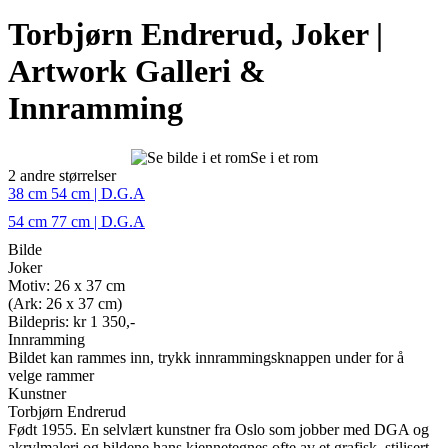
Torbjørn Endrerud, Joker |
Artwork Galleri &
Innramming
Se i et rom
2 andre størrelser
38 cm 54 cm | D.G.A
54 cm 77 cm | D.G.A
Bilde
Joker
Motiv: 26 x 37 cm
(Ark: 26 x 37 cm)
Bildepris: kr 1 350,-
Innramming
Bildet kan rammes inn, trykk innrammingsknappen under for å
velge rammer
Kunstner
Torbjørn Endrerud
Født 1955. En selvlært kunstner fra Oslo som jobber med DGA og
akrylmaleri og bildene hans kjennetegnes ofte av et grafisk, stilisert