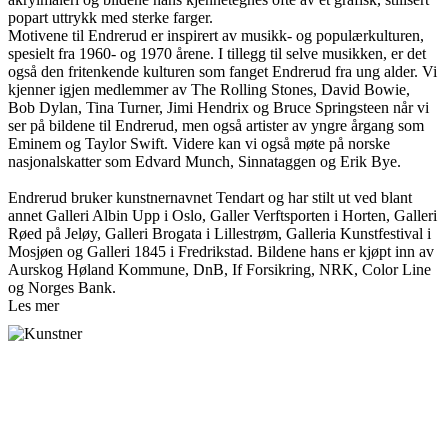
popart uttrykk med sterke farger.
Motivene til Endrerud er inspirert av musikk- og populærkulturen,
spesielt fra 1960- og 1970 årene. I tillegg til selve musikken, er det
også den fritenkende kulturen som fanget Endrerud fra ung alder. Vi
kjenner igjen medlemmer av The Rolling Stones, David Bowie,
Bob Dylan, Tina Turner, Jimi Hendrix og Bruce Springsteen når vi
ser på bildene til Endrerud, men også artister av yngre årgang som
Eminem og Taylor Swift. Videre kan vi også møte på norske
nasjonalskatter som Edvard Munch, Sinnataggen og Erik Bye.
Endrerud bruker kunstnernavnet Tendart og har stilt ut ved blant
annet Galleri Albin Upp i Oslo, Galler Verftsporten i Horten, Galleri
Røed på Jeløy, Galleri Brogata i Lillestrøm, Galleria Kunstfestival i
Mosjøen og Galleri 1845 i Fredrikstad. Bildene hans er kjøpt inn av
Aurskog Høland Kommune, DnB, If Forsikring, NRK, Color Line
og Norges Bank.
Les mer