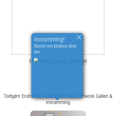
Innramming!
Ramm inn bildene dine
her
54 x 77 cm -
Les mer
-
Del bildet
Torbjørn Endrerud, Freddie Mercury | Artwork Galleri &
Innramming