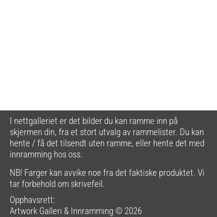
I nettgalleriet er det bilder du kan ramme inn på
skjermen din, fra et stort utvalg av rammelister. Du kan
hente / få det tilsendt uten ramme, eller hente det med
innramming hos oss.
NB! Farger kan avvike noe fra det faktiske produktet. Vi
tar forbehold om skrivefeil.
Opphavsrett:
Artwork Galleri & Innramming © 2026