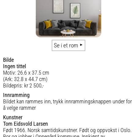
Se i et rom
Bilde
Ingen tittel
Motiv: 26.6 x 37.5 cm
(Ark: 32.8 x 44.7 cm)
Bildepris: kr 2 500,-
Innramming
Bildet kan rammes inn, trykk innrammingsknappen under for
å velge rammer
Kunstner
Tom Eidsvold Larsen
Født 1966. Norsk samtidskunstner. Født og oppvokst i Oslo.
Bor og jobber i Oppegård kommune. Innkjøpt av